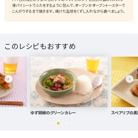
凍パイシートでふたをするように包んで、オーブンかオーブントースターで
こんがりするまで焼きます。焼けた生地をくずし入れながら食べましょう。
このレシピもおすすめ
スペアリブの黒酢オイスター焼き
焼き鳥缶のチ