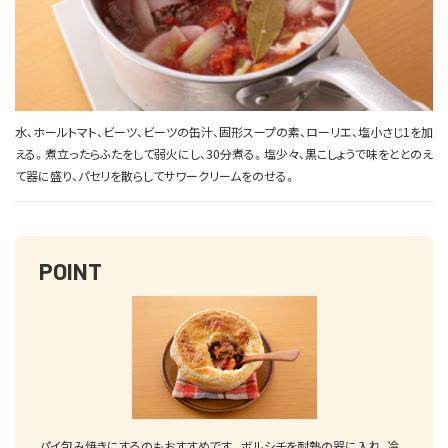
水、ホールトマト、ビーツ、ビーツの缶汁、固形スープの素、ローリエ、塩小さじ1を加
える。煮立ったらふたをして弱火にし、30分煮る。塩少々、黒こしょうで味をととのえ
て器に盛り、パセリを散らしてサワークリームをのせる。
POINT
パイ包み焼きにするのもおすすめです。ボルシチを耐熱の器に入れ、冷