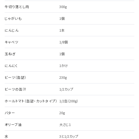
牛切り落とし肉
300g
じゃがいも
1個
にんじん
1本
キャベツ
1/8個
玉ねぎ
1個
にんにく
1かけ
ビーツ（缶詰）
230g
ビーツの缶汁
1/2カップ
ホールトマト（缶詰・カットタイプ）
1/2缶（200g）
バター
20g
オリーブ油
大さじ1
水
3と1/2カップ