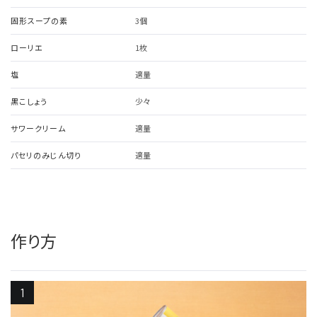
固形スープの素
3個
ローリエ
1枚
塩
適量
黒こしょう
少々
サワークリーム
適量
パセリのみじん切り
適量
作り方