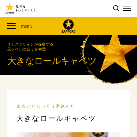
検索する
THE PERFECT 黒ラベル WAGON 出展FES
CLUB 黒ラベル
サッポロ生ビール黒ラベル
ME
THE PERFECT 黒ラベル WAGON -LIVE DRAFT-
黒ラベルの歴史
SITE MAP
menu
ザ・パーフェクト黒ラベル アワード
オカズデザインが提案する
黒ラベルに合う食40選
「満天☆青空レストラン」コラボキャンペーン
オカズデザインが提案する
黒ラベルに合う食40選
ザ・パーフェクト黒ラベル
山本由伸選手応援プロジェクト「GET A STAR
大きなロールキャベツ
YOSHINOBU」
サッポロ生ビール黒ラベル THE BAR
黒ラベル×『エヴァンゲリオン』30th Anniv.
ザ・パーフェクト黒ラベルが飲めるお店
Collaboration
サッポロ生ビール黒ラベル 『THE STAR JAM』
「丸くなるな、☆星になれ。」限定デザイン缶数量限
まるごとじっくり煮込んだ
定発売
大きなロールキャベツ
サッポロ生ビール黒ラベル THE SHOP
CLUB 黒ラベル