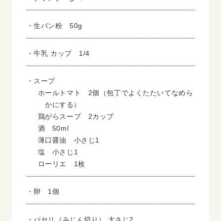
・生パン粉 50g
・牛乳 カップ 1/4
・スープ
ホールトマト 2個（包丁でよくたたいてなめら
かにする）
鶏がらスープ 2カップ
酒 50ml
薄口醤油 小さじ1
塩 小さじ1
ローリエ 1枚
・卵 1個
・パセリ（みじん切り） 大さじ2