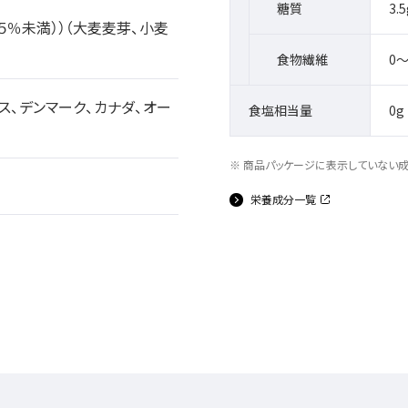
糖質
3.5
５％未満））（大麦麦芽、小麦
食物繊維
0～
ス、デンマーク、カナダ、オー
食塩相当量
0g
商品パッケージに表示していない
栄養成分一覧