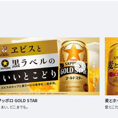
麦とホップ
サッポ
愛とこだわり。
愛され