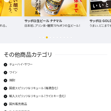
サッポロ生ビール ナナマル
サッポロ GOLD
れる。
日本初、プリン体・糖質70%オフの生ビール！
うまい、どこまで
その他商品カテゴリ
チューハイ・サワー
ワイン
焼酎
国産スピリッツ＆リキュール（梅酒含む）
輸入スピリッツ＆リキュール（ウイスキー含む）
国外販売商品