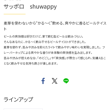
サッポロ shuwappy
麦芽を使わないから“かる～く”飲める、爽やかに香るビールテイス
ト
ビールの爽快感は好きだけど、家で飲む缶ビールは飲みづらい。
そんなあなたに、かる～く飲み干せるビールテイストができました。
麦芽を使わず、苦みや渋みを抑えたライトで飲みやすい味わいを実現しました。 フ
レーバーホップによる爽やかな香りが未体験の爽快感を生み出します。
苦みや渋みが控えめな分、「のどごし」や「爽快感」が際立って感じられ、気構えるこ
となく飲み干せる気持ち良さが楽しめます。
ラインアップ