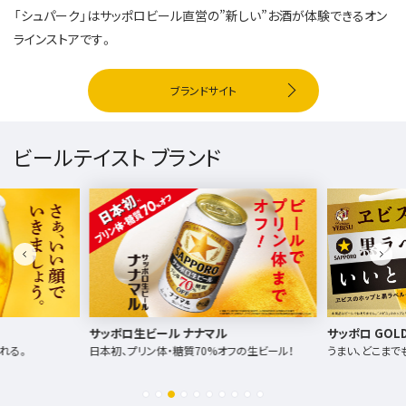
「シュパーク」はサッポロビール直営の”新しい”お酒が体験できるオン
ラインストアです。
ブランドサイト
ビールテイスト ブランド
ポロ生ビール ナナマル
サッポロ GOLD STAR
初、プリン体・糖質70%オフの生ビール！
うまい、どこまでも。