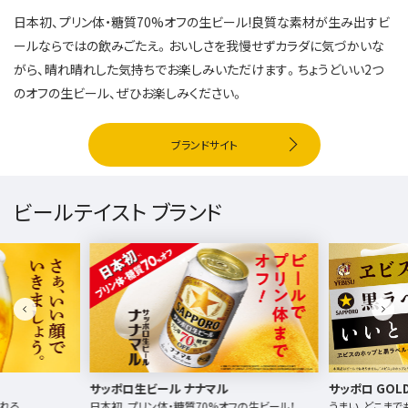
日本初、プリン体・糖質70%オフの生ビール!良質な素材が生み出すビ
ールならではの飲みごたえ。おいしさを我慢せずカラダに気づかいな
がら、晴れ晴れした気持ちでお楽しみいただけます。ちょうどいい2つ
のオフの生ビール、ぜひお楽しみください。
ブランドサイト
ビールテイスト ブランド
サッポロ生ビール ナナマル
サッポロ GOLD
れる。
日本初、プリン体・糖質70%オフの生ビール！
うまい、どこまで