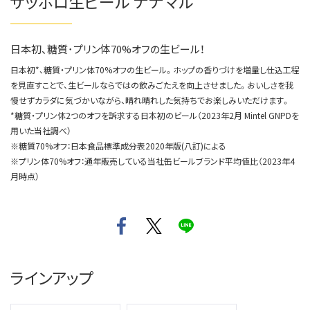
サッポロ生ビール ナナマル
日本初、糖質･プリン体70%オフの生ビール！
日本初*、糖質・プリン体70%オフの生ビール。ホップの香りづけを増量し仕込工程
を見直すことで、生ビールならではの飲みごたえを向上させました。おいしさを我
慢せずカラダに気づかいながら、晴れ晴れした気持ちでお楽しみいただけます。
*糖質・プリン体2つのオフを訴求する日本初のビール（2023年2月 Mintel GNPDを
用いた当社調べ）
※糖質70%オフ：日本食品標準成分表2020年版(八訂)による
※プリン体70%オフ：通年販売している当社缶ビールブランド平均値比（2023年4
月時点）
ラインアップ