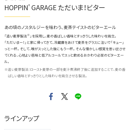
HOPPIN' GARAGE ただいま！ビター
あの頃のノスタルジーを味わう、麦茶テイストのビターエール
※
「追い麦芽製法
」を採用し、麦の香ばしい香味とすっきりした味わいを両立。
「ただいまー！」と家に帰ってきて、冷蔵庫をあけて麦茶をグラスに注いで「キュー」
っと一杯。そして、喉がスッとした後にもう一杯。そんな懐かしい感覚を思い出させ
てくれる、心地よい苦味と低アルコールでスッと飲めるおかわり必至のビターエー
ル。
追い麦芽製法：ロースト麦芽の一部を麦汁煮沸終了後に追加することで、麦の香
ばしい香味とすっきりとした味わいを両立させる製法。
ラインアップ