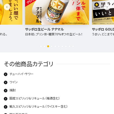
サッポロ生ビール ナナマル
サッポロ GOLD
れる。
日本初、プリン体・糖質70%オフの生ビール！
うまい、どこまで
その他商品カテゴリ
チューハイ・サワー
ワイン
焼酎
国産スピリッツ＆リキュール（梅酒含む）
輸入スピリッツ＆リキュール（ウイスキー含む）