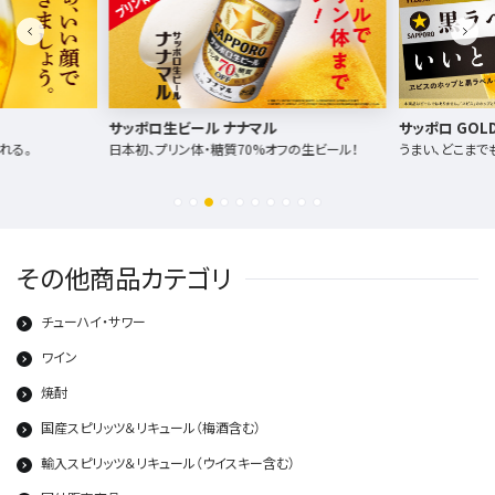
サッポロ生ビール ナナマル
サッポロ GOLD
れる。
日本初、プリン体・糖質70%オフの生ビール！
うまい、どこまで
その他商品カテゴリ
チューハイ・サワー
ワイン
焼酎
国産スピリッツ＆リキュール（梅酒含む）
輸入スピリッツ＆リキュール（ウイスキー含む）