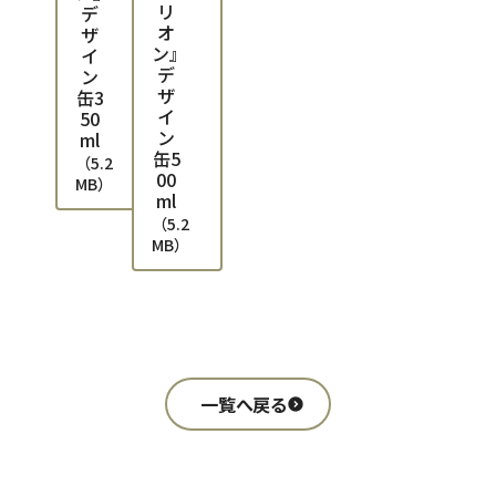
リ
デ
オ
ザ
ン』
イ
デ
ン
ザ
缶3
イ
50
ン
ml
缶5
（
5.2
00
MB
）
ml
（
5.2
MB
）
一覧へ戻る