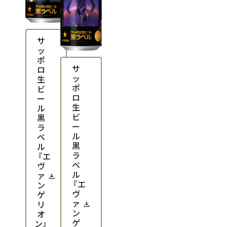
サ
ッ
ポ
サ
ロ
ッ
生
ポ
ビ
ロ
ー
生
ル
ビ
黒
ー
ラ
ル
ベ
黒
ル
ラ
『エ
ベ
ヴ
ル
ァ
『エ
ン
ヴ
ゲ
ァ
リ
ン
オ
ゲ
ン』