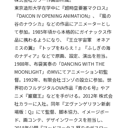
東京造形大学在学中に『超時空要塞マクロス』
『DAICON IV OPENING ANIMATION』、『風の
谷のナウシカ』などの作品にアニメーターとし
て参加。1985年頃から本格的にガイナックス作
品に携わるようになり、『王立宇宙軍 オネア
ミスの翼』『トップをねらえ！』『ふしぎの海
のナディア』などで原画、設定、演出を担当。
1988年、布袋寅泰の「DANCING WITH THE
MOONLIGHT」のMVにてアニメーション初監
督。1992年、有限会社ゴンゾの設立に参加。世
界初のフルデジタルOVA作品『青の６号』やア
ニメ『巌窟王』などを手がける。2012年 株式会
社カラーに入社。同年『ヱヴァンゲリヲン新劇
場版：Q』にて監督、脚本協力、イメージボー
ド、画コンテ、デザインワークスを担当し、
2015年公開『マッドマックス 怒りのデスロー