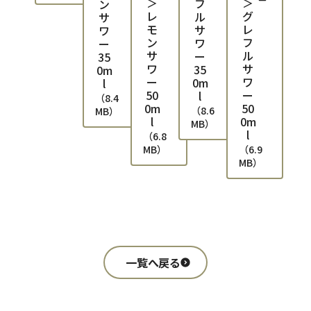
＞
＞
フ
ン
レ
グ
ル
サ
モ
レ
サ
ワ
ン
フ
ワ
ー
サ
ル
ー
35
ワ
サ
35
0m
ー
ワ
0m
l
50
ー
l
（
8.4
0m
50
（
8.6
MB
）
l
0m
MB
）
l
（
6.8
MB
）
（
6.9
MB
）
一覧へ戻る