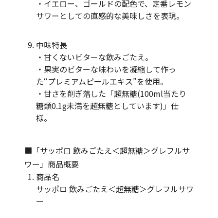
・イエロー、ゴールドの配色で、定番レモン
サワーとしての直感的な美味しさを表現。
中味特長
・甘くないビターな飲みごたえ。
・果実のビターな味わいを凝縮して作っ
た“プレミアムピールエキス”を使用。
・甘さを削ぎ落した「超無糖(100ml当たり
糖類0.1g未満を超無糖としています)」仕
様。
■「サッポロ 飲みごたえ＜超無糖＞グレフルサ
ワー」商品概要
商品名
サッポロ 飲みごたえ＜超無糖＞グレフルサワ
ー