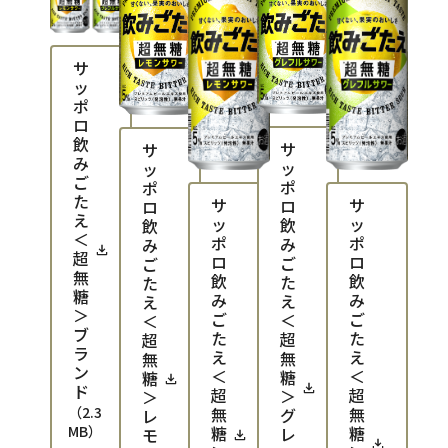
サ
ッ
ポ
ロ
飲
サ
サ
み
ッ
ッ
ご
ポ
ポ
た
サ
サ
ロ
ロ
え
ッ
ッ
飲
飲
＜
ポ
ポ
み
み
超
ロ
ロ
ご
ご
無
飲
飲
た
た
糖
み
み
え
え
＞
ご
ご
＜
＜
ブ
た
た
超
超
ラ
え
え
無
無
ン
＜
＜
糖
糖
ド
超
超
＞
＞
（
2.3
無
無
グ
レ
MB
）
糖
糖
レ
モ