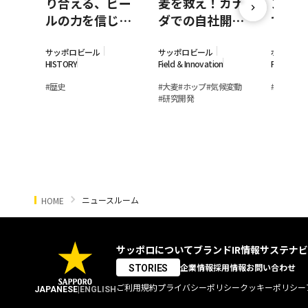
り合える、ビー
麦を救え！カナ
ン事業
ルの力を信じて
ダでの自社開発
て。ポ
－日本のビヤホ
大麦栽培に奮闘
ポロが
ールと乾杯の歴
している若手女
モン素
サッポロビール
サッポロビール
ポッカサ
HISTORY
Field ＆Innovation
Field ＆In
史
性研究員
の裏側
#
歴史
#
大麦
#
ホップ
#
気候変動
#
レモン
#
#
研究開発
ニュースルーム
HOME
サッポロについて
ブランド
IR情報
サステナビ
企業情報
採用情報
お問い合わせ
STORIES
ご利用規約
プライバシーポリシー
クッキーポリシー
JAPANESE
|
ENGLISH