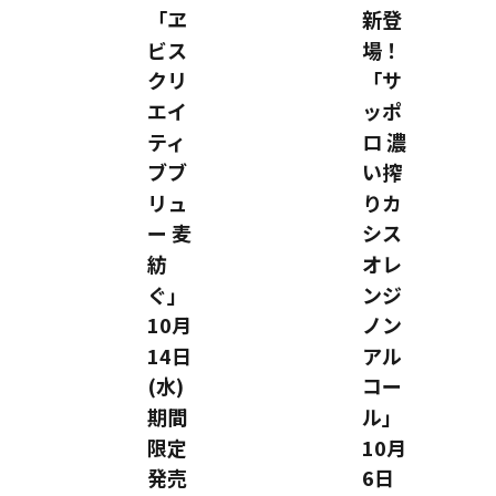
「ヱ
新登
ビス
場！
クリ
「サ
エイ
ッポ
ティ
ロ 濃
ブブ
い搾
リュ
りカ
ー 麦
シス
紡
オレ
ぐ」
ンジ
10月
ノン
14日
アル
(水)
コー
期間
ル」
限定
10月
発売
6日