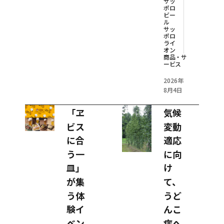
サッ
ポロ
ビー
ル
サッ
ポロ
ライ
オン
商品・サ
ービス
2026年
8月4日
「ヱ
気候
ビス
変動
に合
適応
う一
に向
皿」
け
が集
て、
う体
うど
験イ
んこ
ベン
病へ