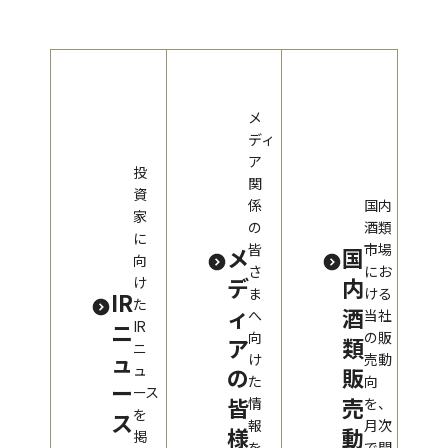
メ
ディ
ア
投
関
資
係
国内
家
の
酒類
に
皆
市場
メ
国
向
さ
にお
デ
内
け
ま
ける
IR
た
ィ
酒
へ
当社
ニ
IR
向
の販
ア
類
ニ
ュ
け
売動
ュ
の
販
た
向
ー
ース
皆
売
情
を、
を
ス
報
月次
様
動
掲
を
で開