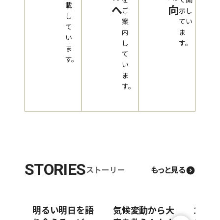
載
へ
向
ご
示し
し
案
てい
て
内
ま
い
し
す。
ま
て
す。
い
ま
す。
STORIES
ストーリー
もっと見る
明るい明日を語
気候変動から大
100