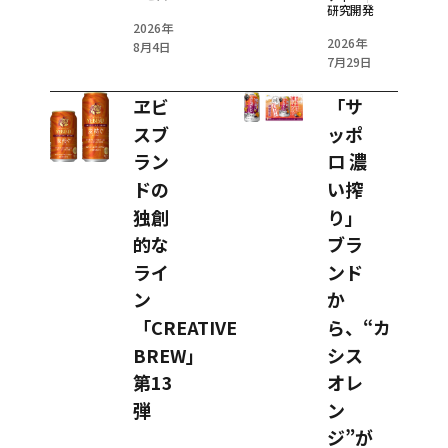
研究開発
2026年
2026年
8月4日
7月29日
ヱビ
「サ
スブ
ッポ
ラン
ロ 濃
ドの
い搾
独創
り」
的な
ブラ
ライ
ンド
ン
か
「CREATIVE
ら、“カ
BREW」
シス
第13
オレ
弾
ン
ジ”が