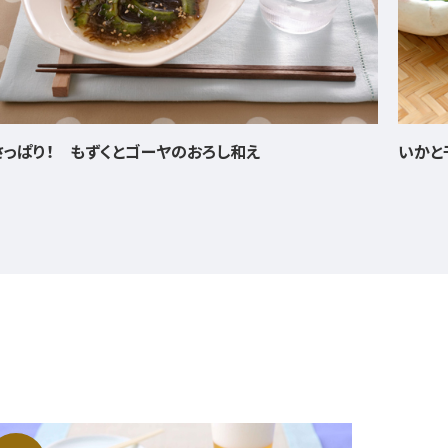
さっぱり！ もずくとゴーヤのおろし和え
いかと