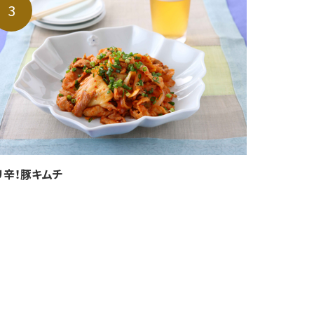
リ辛！豚キムチ