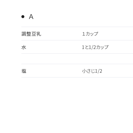
Ａ
調整豆乳
１カップ
水
1と1/2カップ
塩
小さじ1/2