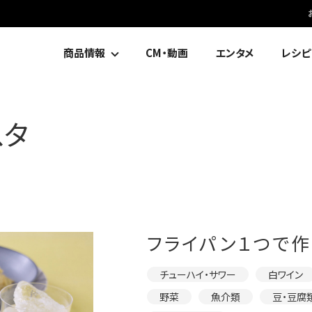
商品情報
CM・動画
エンタメ
レシピ
スタ
フライパン１つで作
チューハイ・サワー
白ワイン
野菜
魚介類
豆・豆腐