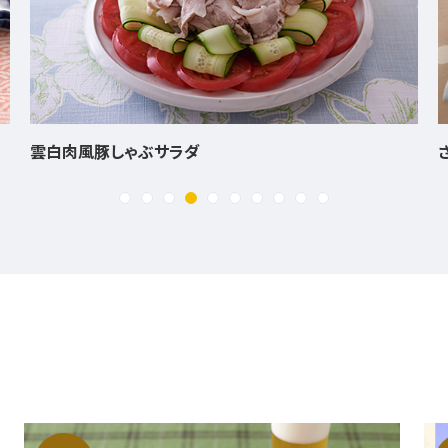
雲白肉風豚しゃぶサラダ