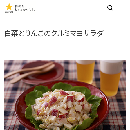
検索する
ME
白菜とりんごのクルミマヨサラダ