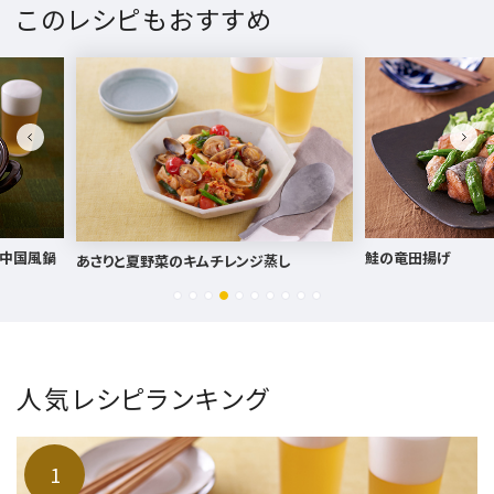
このレシピもおすすめ
鮭の竜田揚げ
キャベツと豚肉
ジ蒸し
人気レシピランキング