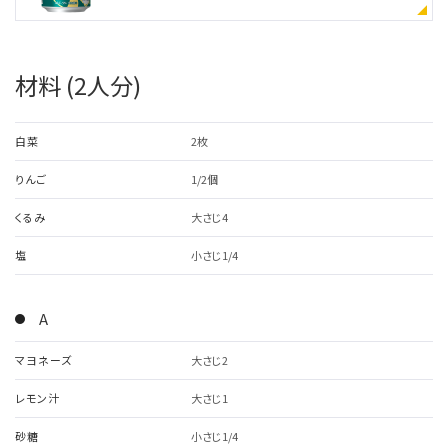
材料 (2人分)
白菜
2枚
りんご
1/2個
くるみ
大さじ4
塩
小さじ1/4
A
マヨネーズ
大さじ2
レモン汁
大さじ1
砂糖
小さじ1/4