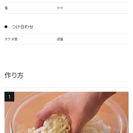
塩
少々
つけ合わせ
サラダ菜
適量
作り方