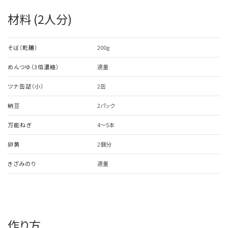
材料 (2人分)
そば（乾麺）
200g
めんつゆ（3倍濃縮）
適量
ツナ缶詰（小）
2缶
納豆
2パック
万能ねぎ
4～5本
卵黄
2個分
きざみのり
適量
作り方