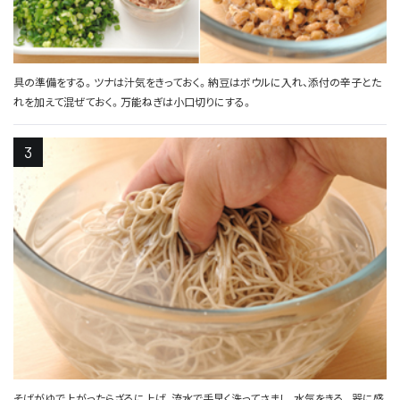
具の準備をする。ツナは汁気をきっておく。納豆はボウルに入れ、添付の辛子とた
れを加えて混ぜておく。万能ねぎは小口切りにする。
そばがゆで上がったらざるに上げ、流水で手早く洗ってさまし、水気をきる。器に盛