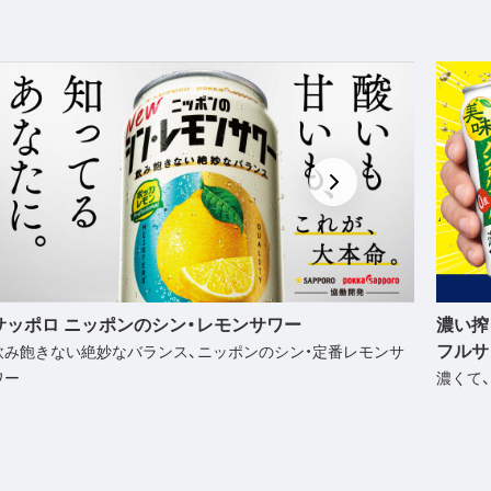
濃い搾りレモンサワー ノンアルコール・濃い搾りグレ
飲みご
フルサワー ノンアルコール
甘くな
濃くて、旨くて、大満足！