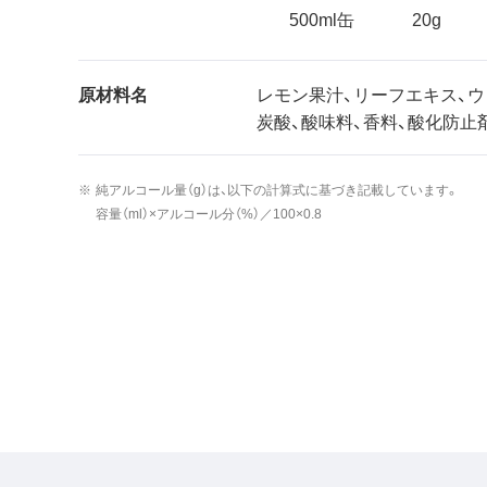
500ml缶
20g
原材料名
レモン果汁、リーフエキス、ウ
炭酸、酸味料、香料、酸化防止剤
純アルコール量（g）は、以下の計算式に基づき記載しています。
容量（ml）×アルコール分（%）／100×0.8