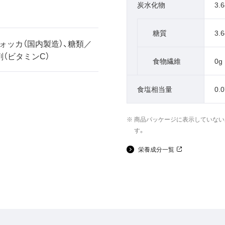
炭水化物
3.6
糖質
3.6
ォッカ（国内製造）、糖類／
（ビタミンC）
食物繊維
0g
食塩相当量
0.
商品パッケージに表示していない
す。
栄養成分一覧