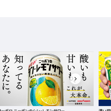
濃い搾りレモンサワー ノンアルコール・濃い搾りグレフ
飲みご