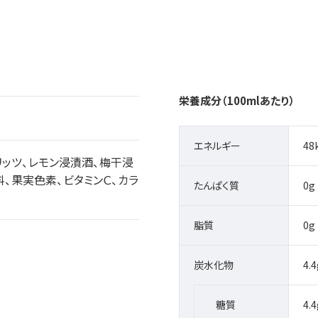
栄養成分（100mlあたり）
エネルギー
48
リッツ、レモン浸漬酒、梅干浸
、果実色素、ビタミンＣ、カラ
たんぱく質
0g
脂質
0g
炭水化物
4.4
糖質
4.4