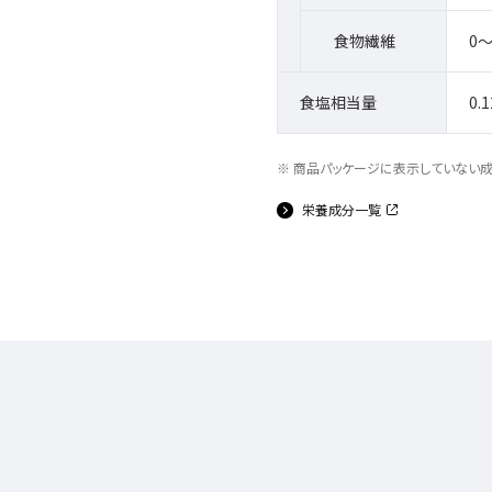
食物繊維
0～
食塩相当量
0.
商品パッケージに表示していない
栄養成分一覧