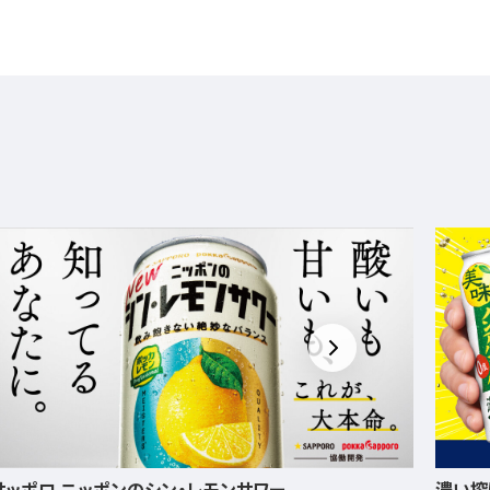
濃い搾りレモンサワー ノンアルコール・濃い搾りグレフ
飲みご