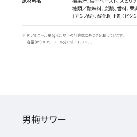
原材料名
梅果汁、梅干ペースト、スピリッ
糖類／酸味料、炭酸、香料、果
（アミノ酸）、酸化防止剤（ビタミ
純アルコール量（g）は、以下の計算式に基づき記載しています。
容量（ml）×アルコール分（%）／100×0.8
男梅サワー