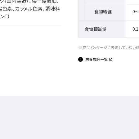
ツ（国内製造）、梅干浸漬酒、
実色素、カラメル色素、調味料
食物繊維
0～
ンC）
食塩相当量
0.
商品パッケージに表示していない
栄養成分一覧