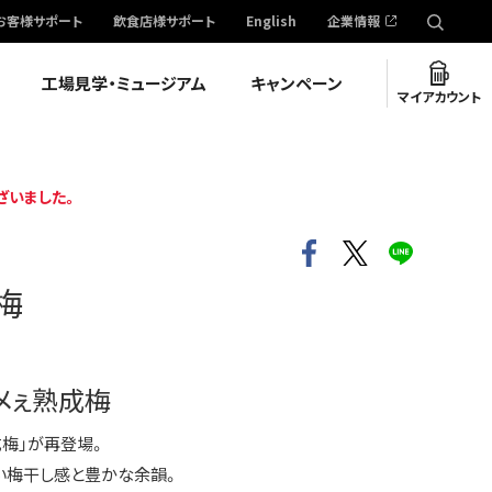
お客様サポート
飲食店様サポート
English
企業情報
工場見学・ミュージアム
キャンペーン
マイアカウント
ざいました。
梅
メぇ熟成梅
梅」が再登場。
い梅干し感と豊かな余韻。