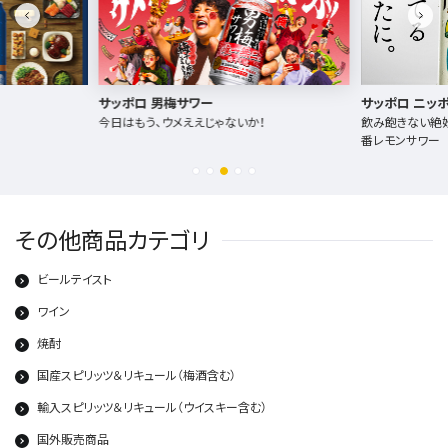
サッポロ ニッポンのシン・レモンサワー
濃い搾りレ
搾りグレフ
ないか！
飲み飽きない絶妙なバランス、ニッポンのシン・定
番レモンサワー
濃くて、旨く
その他商品カテゴリ
ビールテイスト
ワイン
焼酎
国産スピリッツ＆リキュール（梅酒含む）
輸入スピリッツ＆リキュール（ウイスキー含む）
国外販売商品