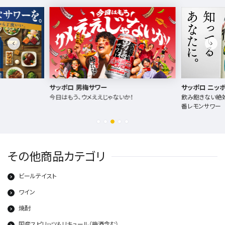
サッポロ 男梅サワー
サッポロ ニッ
今日はもう、ウメええじゃないか！
飲み飽きない絶妙
番レモンサワー
その他商品カテゴリ
ビールテイスト
ワイン
焼酎
国産スピリッツ＆リキュール（梅酒含む）