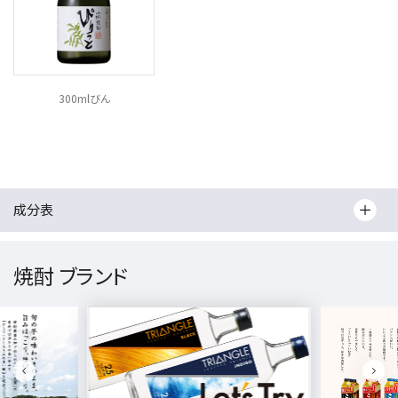
300mlびん
成分表
焼酎 ブランド