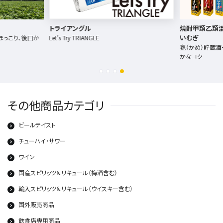
トライアングル
焼酎甲類乙類混
いむぎ
ほっこり、後口か
Let's Try TRIANGLE
甕（かめ）貯蔵酒
かなコク
その他商品カテゴリ
ビールテイスト
チューハイ・サワー
ワイン
国産スピリッツ＆リキュール（梅酒含む）
輸入スピリッツ＆リキュール（ウイスキー含む）
国外販売商品
飲食店専用商品