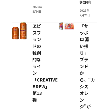
研究開発
2026年
2026年
8月4日
7月29日
ヱビ
「サ
スブ
ッポ
ラン
ロ 濃
ドの
い搾
独創
り」
的な
ブラ
ライ
ンド
ン
か
「CREATIVE
ら、“カ
BREW」
シス
第13
オレ
弾
ン
ジ”が