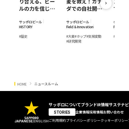
り合える、ビー
麦を救え！カナ
ン事業
ルの力を信じて
ダでの自社開発
て。ポ
－日本のビヤホ
大麦栽培に奮闘
ポロが
ールと乾杯の歴
している若手女
モン素
サッポロビール
サッポロビール
ポッカサ
HISTORY
Field ＆Innovation
Field ＆In
史
性研究員
の裏側
#
歴史
#
大麦
#
ホップ
#
気候変動
#
レモン
#
#
研究開発
ニュースルーム
HOME
サッポロについて
ブランド
IR情報
サステナビ
企業情報
採用情報
お問い合わせ
STORIES
ご利用規約
プライバシーポリシー
クッキーポリシー
JAPANESE
|
ENGLISH