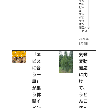
サッ
ポロ
ビー
ル
サッ
ポロ
ライ
オン
商品・サ
ービス
2026年
8月4日
「ヱ
気候
ビス
変動
に合
適応
う一
に向
皿」
け
が集
て、
う体
うど
験イ
んこ
ベン
病へ