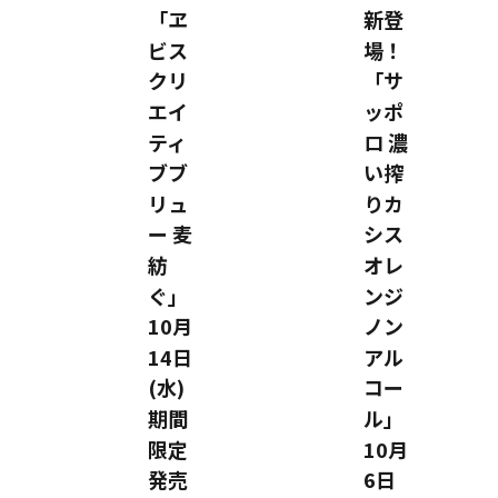
「ヱ
新登
ビス
場！
クリ
「サ
エイ
ッポ
ティ
ロ 濃
ブブ
い搾
リュ
りカ
ー 麦
シス
紡
オレ
ぐ」
ンジ
10月
ノン
14日
アル
(水)
コー
期間
ル」
限定
10月
発売
6日