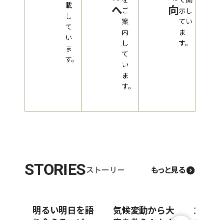
載
へ
向
ご
示し
し
案
てい
て
内
ま
い
し
す。
ま
て
す。
い
ま
す。
STORIES
ストーリー
もっと見る
明るい明日を語
気候変動から大
100