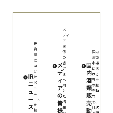
メ
ディ
ア
投
関
資
係
国内
家
の
酒類
に
皆
市場
メ
国
向
さ
にお
デ
内
け
ま
ける
IR
た
ィ
酒
へ
当社
ニ
IR
向
の販
ア
類
ニ
ュ
け
売動
ュ
の
販
た
向
ー
ース
皆
売
情
を、
を
ス
報
月次
様
動
掲
を
で開