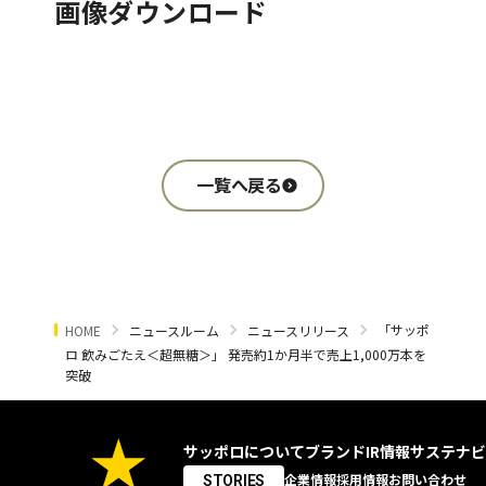
画像ダウンロード
一覧へ戻る
「サッポ
HOME
ニュースルーム
ニュースリリース
ロ 飲みごたえ＜超無糖＞」 発売約1か月半で売上1,000万本を
突破
サッポロについて
ブランド
IR情報
サステナビ
企業情報
採用情報
お問い合わせ
STORIES