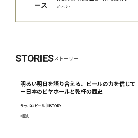
ース
います。
STORIES
ストーリー
明るい明日を語り合える、ビールの力を信じて
－日本のビヤホールと乾杯の歴史
サッポロビール
HISTORY
#
歴史