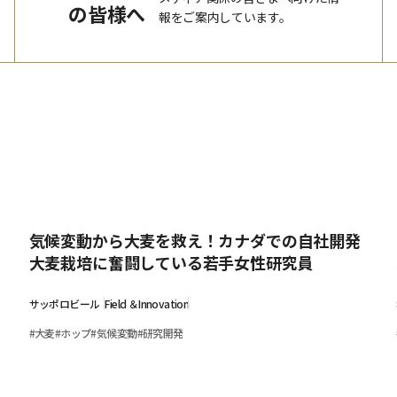
の皆様へ
報をご案内しています。
気候変動から大麦を救え！カナダでの自社開発
大麦栽培に奮闘している若手女性研究員
サッポロビール
Field ＆Innovation
#
大麦
#
ホップ
#
気候変動
#
研究開発