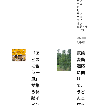
サッ
ポロ
ビー
ル
サッ
ポロ
ライ
オン
商品・サ
ービス
2026年
8月4日
「ヱ
気候
ビス
変動
に合
適応
う一
に向
皿」
け
が集
て、
う体
うど
験イ
んこ
ベン
病へ