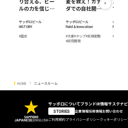
り合える、ビー
麦を救え！カナ
ン事業
ルの力を信じて
ダでの自社開発
て。ポ
－日本のビヤホ
大麦栽培に奮闘
ポロが
ールと乾杯の歴
している若手女
モン素
サッポロビール
サッポロビール
ポッカサ
HISTORY
Field ＆Innovation
Field ＆In
史
性研究員
の裏側
#
歴史
#
大麦
#
ホップ
#
気候変動
#
レモン
#
#
研究開発
ニュースルーム
HOME
サッポロについて
ブランド
IR情報
サステナビ
企業情報
採用情報
お問い合わせ
STORIES
ご利用規約
プライバシーポリシー
クッキーポリシー
JAPANESE
|
ENGLISH