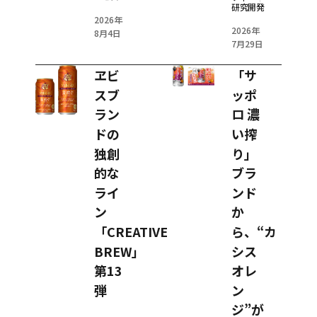
研究開発
2026年
2026年
8月4日
7月29日
ヱビ
「サ
スブ
ッポ
ラン
ロ 濃
ドの
い搾
独創
り」
的な
ブラ
ライ
ンド
ン
か
「CREATIVE
ら、“カ
BREW」
シス
第13
オレ
弾
ン
ジ”が