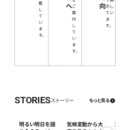
載
へ
向
ご
示し
し
案
てい
て
内
ま
い
し
す。
ま
て
す。
い
ま
す。
STORIES
ストーリー
もっと見る
明るい明日を語
気候変動から大
100