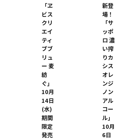
「ヱ
新登
ビス
場！
クリ
「サ
エイ
ッポ
ティ
ロ 濃
ブブ
い搾
リュ
りカ
ー 麦
シス
紡
オレ
ぐ」
ンジ
10月
ノン
14日
アル
(水)
コー
期間
ル」
限定
10月
発売
6日