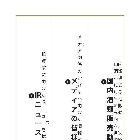
メ
ディ
ア
投
関
資
係
国内
家
の
酒類
に
皆
市場
メ
国
向
さ
にお
デ
内
け
ま
ける
IR
た
ィ
酒
へ
当社
ニ
IR
向
の販
ア
類
ニ
ュ
け
売動
ュ
の
販
た
向
ー
ース
皆
売
情
を、
を
ス
報
月次
様
動
掲
を
で開