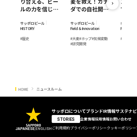
り合える、ビー
麦を救え！カナ
ン事業
ルの力を信じて
ダでの自社開発
て。ポ
－日本のビヤホ
大麦栽培に奮闘
ポロが
ールと乾杯の歴
している若手女
モン素
サッポロビール
サッポロビール
ポッカサ
HISTORY
Field ＆Innovation
Field ＆In
史
性研究員
の裏側
#
歴史
#
大麦
#
ホップ
#
気候変動
#
レモン
#
#
研究開発
ニュースルーム
HOME
サッポロについて
ブランド
IR情報
サステナビ
企業情報
採用情報
お問い合わせ
STORIES
ご利用規約
プライバシーポリシー
クッキーポリシー
JAPANESE
|
ENGLISH