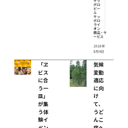
サッ
ポロ
ビー
ル
サッ
ポロ
ライ
オン
商品・サ
ービス
2026年
8月4日
「ヱ
気候
ビス
変動
に合
適応
う一
に向
皿」
け
が集
て、
う体
うど
験イ
んこ
ベン
病へ