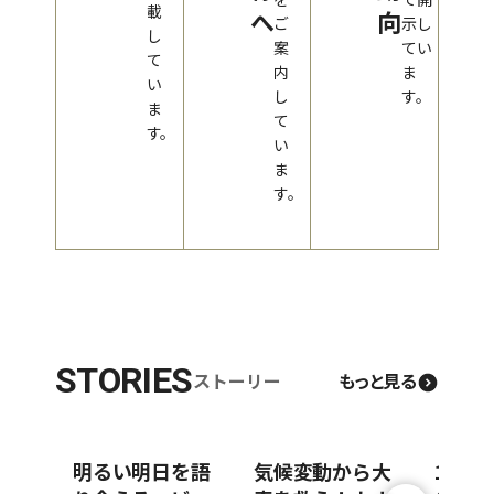
載
へ
向
ご
示し
し
案
てい
て
内
ま
い
し
す。
ま
て
す。
い
ま
す。
STORIES
ストーリー
もっと見る
明るい明日を語
気候変動から大
100