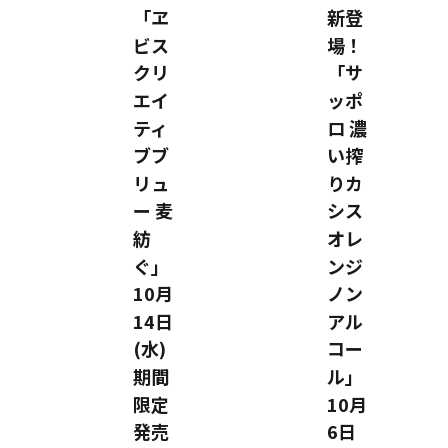
「ヱ
新登
ビス
場！
クリ
「サ
エイ
ッポ
ティ
ロ 濃
ブブ
い搾
リュ
りカ
ー 麦
シス
紡
オレ
ぐ」
ンジ
10月
ノン
14日
アル
(水)
コー
期間
ル」
限定
10月
発売
6日