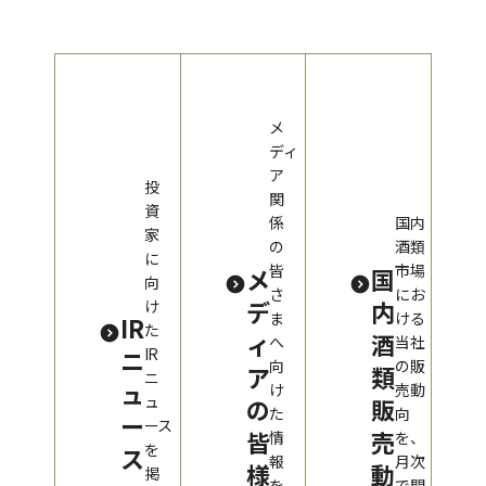
メ
ディ
ア
投
関
資
係
国内
家
の
酒類
に
皆
市場
メ
国
向
さ
にお
デ
内
け
ま
ける
IR
た
ィ
酒
へ
当社
ニ
IR
向
の販
ア
類
ニ
ュ
け
売動
ュ
の
販
た
向
ー
ース
皆
売
情
を、
を
ス
報
月次
様
動
掲
を
で開