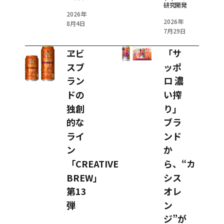
研究開発
2026年
2026年
8月4日
7月29日
ヱビ
「サ
スブ
ッポ
ラン
ロ 濃
ドの
い搾
独創
り」
的な
ブラ
ライ
ンド
ン
か
「CREATIVE
ら、“カ
BREW」
シス
第13
オレ
弾
ン
ジ”が