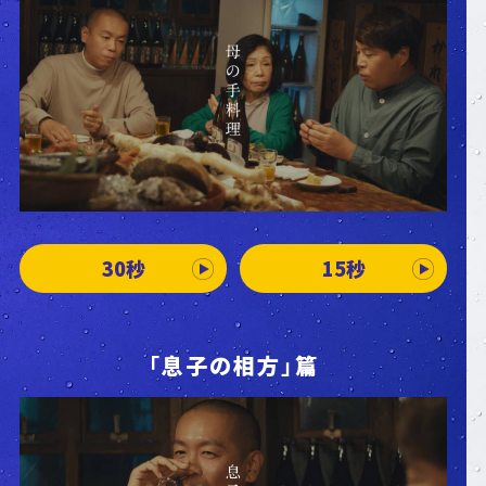
30秒
15秒
「息子の相方」篇