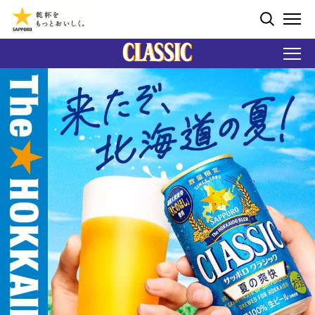
ペ
ー
検索する
ジ
ME
内
を
移
動
す
る
た
め
の
リ
ン
ク
で
す
サ
イ
ト
内
共
通
メ
ニ
ュ
ー
へ
移
動
し
ま
す
本