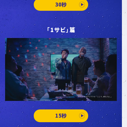
30秒
「1サビ」篇
15秒