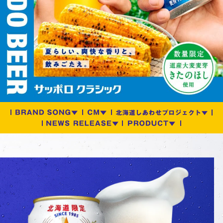
文
へ
移
動
し
ま
す
サ
イ
ト
共
通
情
報
へ
移
動
し
CM
BRAND SONG
ま
NEWS
す