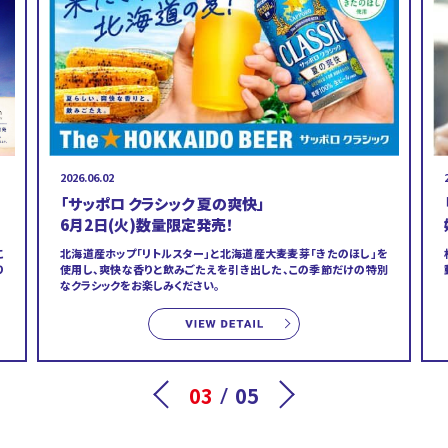
2026.06.02
「サッポロ クラシック 夏の爽快」
6月2日(火)数量限定発売！
こ
北海道産ホップ「リトルスター」と北海道産大麦麦芽「きたのほし」を
り
使用し、爽快な香りと飲みごたえを引き出した、この季節だけの特別
なクラシックをお楽しみください。
Previous
03
05
Next