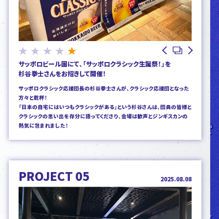
1
2
3
4
5
サッポロビール園にて、「サッポロクラシック生誕祭！」を
杉谷拳士さんをお招きして開催！
サッポロクラシック応援団長の杉谷拳士さんが、クラシック応援団となった
方々と乾杯！
「日本の自宅にはいつもクラシックがある」という杉谷さんは、団員の皆様と
クラシックの思い出を存分に語ってくださり、会場は歓声とジンギスカンの
熱気に包まれました！
PROJECT 05
2025.08.08