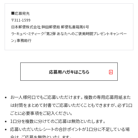
■応募宛先
〒311-1599
日本郵便株式会社 鉾田郵便局 郵便私書箱第6号
ラ・キュベ・ミティーク「第2弾 あなたへのご褒美時間プレゼントキャンペー
ン」事務局行
応募用ハガキはこちら
お一人様何口でもご応募いただけます。複数の専用応募用紙また
は封筒をまとめて封書でご応募いただくこともできますが、必ず1口
ごとに必要事項をご記入ください。
1口分を複数に分けてのご応募は無効といたします。
応募いただいたレシートの合計ポイントが1口分に不足している場
合は、ご応募を無効といたします。