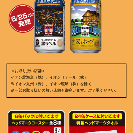
文
へ
移
動
し
ま
す
サ
イ
ト
共
通
情
報
へ
移
動
し
ま
＜お取り扱い店舗＞
す
イオン北海道（株）、イオンリテール（株）
※イオン九州（株）、イオン琉球（株）を除く
※一部お取り扱いの無い店舗も御座います。ご了承ください。