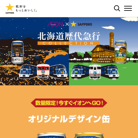
ペ
ー
検索する
ジ
ME
内
を
移
動
す
る
た
め
の
リ
ン
ク
で
す
サ
イ
ト
内
共
通
メ
ニ
ュ
ー
へ
移
動
し
ま
す
本