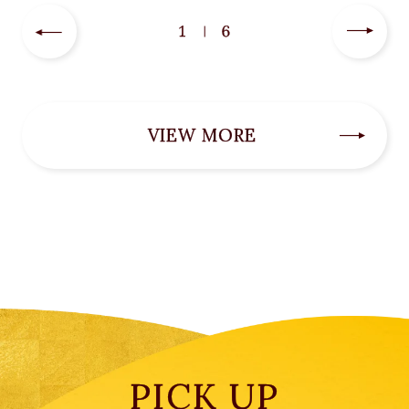
1
6
VIEW MORE
PICK UP