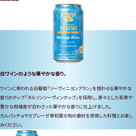
本
文
へ
移
動
し
ま
す
サ
白ワインのような華やかな香り。
イ
ト
ワインに使われる白葡萄「ソーヴィニヨンブラン」を想わせる華やかな
共
香りのホップ「ネルソンソーヴィンホップ」を採用し、青々とした若草や
通
豊かな柑橘香が合わさった華やかな香りに仕上げました。
情
カルパッチョやカプレーゼ等初夏の旬の食材を使用した料理とお楽し
報
みください。
へ
移