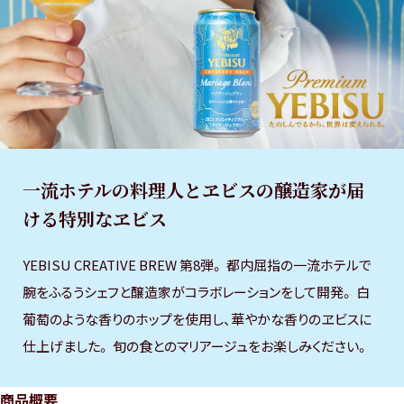
サ
YEBISU BREWERY TOKYO
イ
JP
ト
YEBISU BAR
内
EN
共
絶品ヱビスの店
通
メ
YEBISU BEER TOWN
一流ホテルの料理人と
ヱビスの醸造家が届
ニ
ける特別なヱビス
ュ
ー
へ
YEBISU CREATIVE BREW 第8弾。
都内屈指の一流ホテルで
移
腕をふるうシェフと醸造家がコラボレーションをして開発。
白
動
葡萄のような香りのホップを使用し、華やかな香りのヱビスに
し
仕上げました。
旬の食とのマリアージュをお楽しみください。
ま
す
商品概要