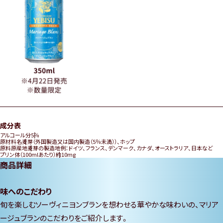
動
し
ま
す
成分表
アルコール分
5％
原材料名
麦芽（外国製造又は国内製造（5％未満））、ホップ
原料原産地
麦芽の製造地例：ドイツ、フランス、デンマーク、カナダ、オーストラリア、日本など
プリン体（100mlあたり）
約10mg
商品詳細
味へのこだわり
旬を楽しむソーヴィニヨンブランを想わせる華やかな味わいの、マリア
ージュブランのこだわりをご紹介します。