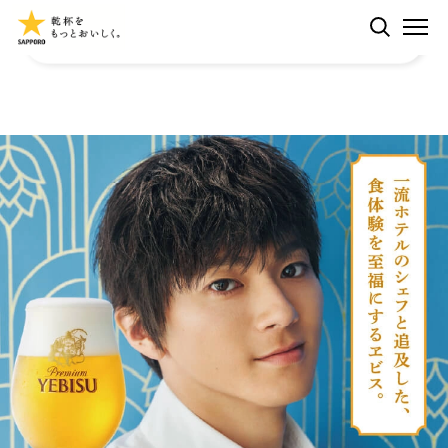
ペ
検索する
M
ー
ジ
内
ヱビスとは
を
移
動
CMギャラリー
す
る
た
ラインナップ
め
の
リ
ラインナップ
ニュース
ン
ク
CREATIVE BREW
で
体験拠点
ヱビスのギフト
す