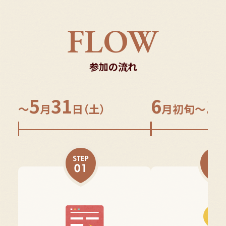
FLOW
参加の流れ
5
31
6
1
～
月
日（土）
月初旬～