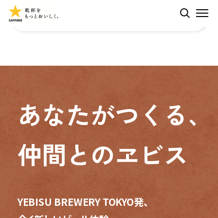
ペ
検索する
M
ー
ジ
内
ヱビスとは
を
移
動
CMギャラリー
す
あなたがつくる、
る
た
ラインナップ
め
仲間とのヱビス
の
リ
ラインナップ
ニュース
ン
ク
CREATIVE BREW
YEBISU BREWERY TOKYO発、
で
体験拠点
ヱビスのギフト
す