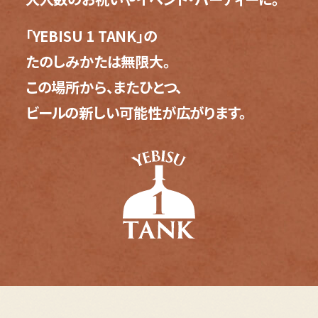
本
文
「YEBISU 1 TANK」の
へ
たのしみかたは無限大。
移
動
この場所から、またひとつ、
し
ビールの新しい可能性が広がります。
ま
す
サ
イ
ト
共
通
情
報
へ
移