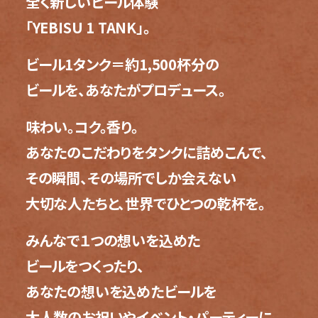
全く新しいビール体験
サ
「YEBISU 1 TANK」。
YEBISU BREWERY TOKYO
イ
JP
ト
ビール1タンク＝約1,500杯分の
YEBISU BAR
内
ビールを、
あなたがプロデュース。
EN
共
絶品ヱビスの店
通
味わい。コク。香り。
メ
YEBISU BEER TOWN
あなたのこだわりをタンクに詰めこんで、
ニ
ュ
その瞬間、その場所でしか会えない
ー
大切な人たちと、
世界でひとつの乾杯を。
へ
移
みんなで１つの想いを込めた
動
ビールをつくったり、
し
ま
あなたの想いを込めたビールを
す
大人数のお祝いやイベント・パーティーに。