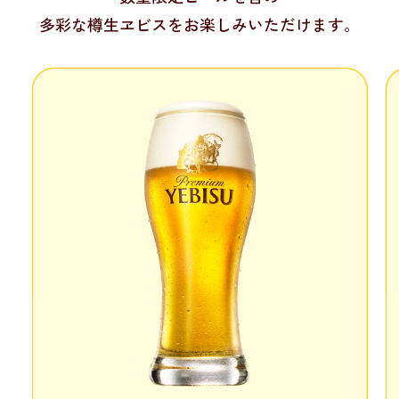
多彩な樽生ヱビスをお楽しみいただけます。
ヱビスビール
ヱ