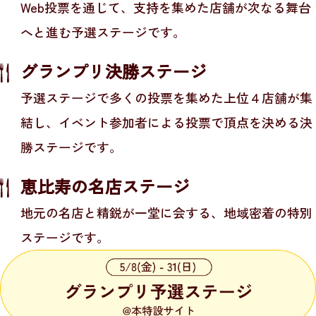
Web投票を通じて、
支持を集めた店舗が次なる舞台
本
文
へと進む予選ステージです。
へ
移
グランプリ決勝ステージ
動
予選ステージで多くの投票を集めた上位４店舗が集
し
結し、
イベント参加者による投票で頂点を決める決
ま
す
勝ステージです。
サ
イ
恵比寿の名店ステージ
ト
地元の名店と精鋭が一堂に会する、地域密着の特別
共
通
ステージです。
情
報
へ
移