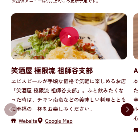
※提供メニューは9月上旬ごろ更新予定です。
笑酒屋 極限流 祖師谷支部
A
ヱビスビールが手頃な価格で気軽に楽しめるお店
本
「笑酒屋 極限流 祖師谷支部」。ふと飲みたくな
った時は、チキン南蛮などの美味しい料理ととも
に至福の一杯をお楽しみください。