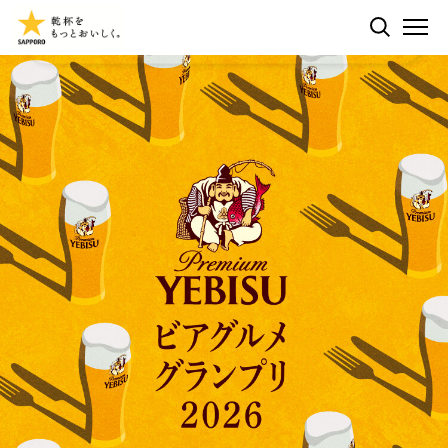
ペ
検索す
ME
ー
ジ
内
ヱビスとは
を
移
動
CMギャラリー
す
る
た
ラインナップ
め
の
リ
ラインナップ
ニュース
ン
ク
CREATIVE BREW
で
体験拠点
ヱビスのギフト
す