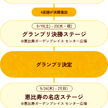
動
し
ま
す