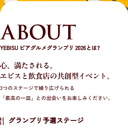
サ
YEBISU BREWERY TOKYO
イ
JP
ト
YEBISU BAR
内
EN
共
絶品ヱビスの店
通
YEBISU ビアグルメグランプリ 2026とは?
メ
YEBISU BEER TOWN
ニ
ュ
ー
へ
3つのステージで繰り広げられる
移
「最高の一皿」との出会いをお楽しみください。
動
し
ま
グランプリ予選ステージ
す