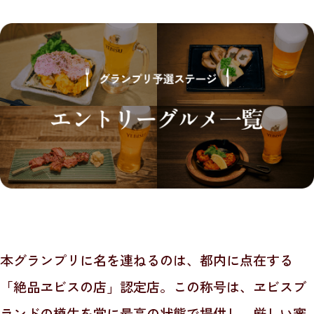
本グランプリに名を連ねるのは、都内に点在する
「絶品ヱビスの店」認定店。
この称号は、ヱビスブ
ランドの樽生を常に最高の状態で提供し、
厳しい審