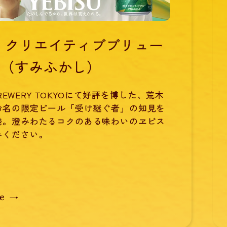
 クリエイティブブリュー
し（すみふかし）
 BREWERY TOKYOにて好評を博した、荒木
命名の限定ビール「受け継ぐ者」の知見を
発。澄みわたるコクのある味わいのヱビス
みください。
e