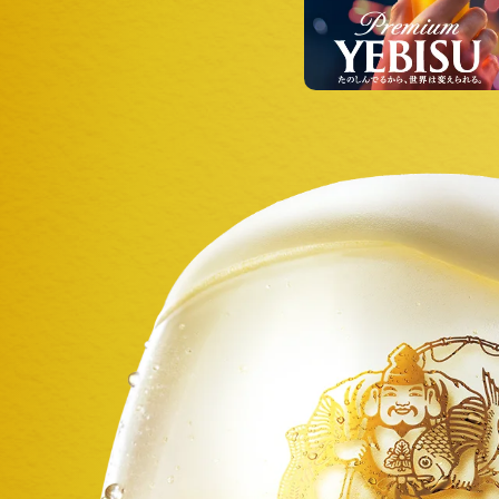
本
文
へ
移
動
し
ま
す
サ
イ
ト
共
通
情
報
へ
移