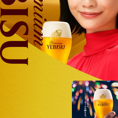
サ
イ
ト
内
共
通
メ
ニ
ュ
ー
へ
移
動
し
ま
す