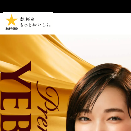
ペ
ヱビスとは
ー
ジ
内
を
移
動
す
る
た
め
の
リ
ン
ク
で
す