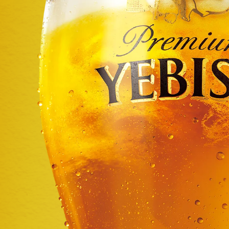
動
し
ま
す