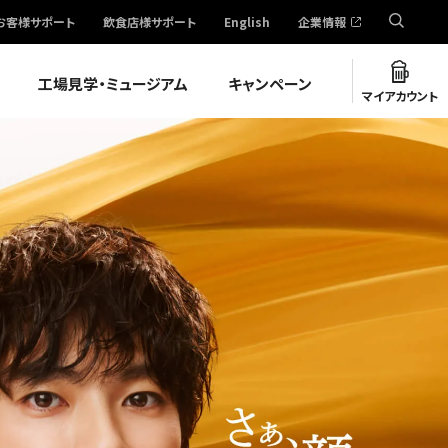
お客様サポート
飲食店様サポート
English
企業情報
ース
体験拠点
JP
工場見学・ミュージアム
キャンペーン
マイアカウント
EN
YEBISU BREWERY TOKYO
YEBISU BAR
絶品ヱビスの店
YEBISU BEER TOWN