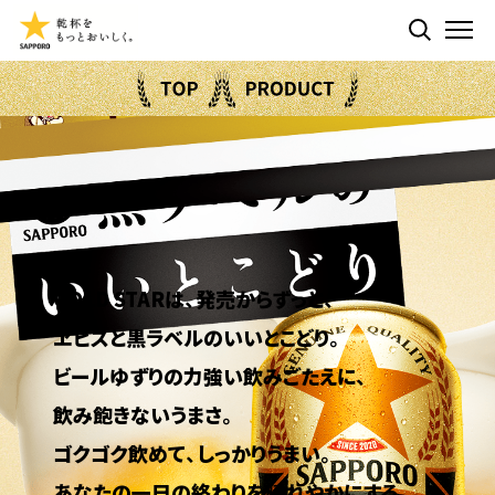
検索する
ME
GOLD STARは、発売からずっと、
ヱビスと黒ラベルのいいとこどり。
ビールゆずりの力強い飲みごたえに、
飲み飽きないうまさ。
ゴクゴク飲めて、しっかりうまい。
あなたの一日の終わりを晴れやかにする、