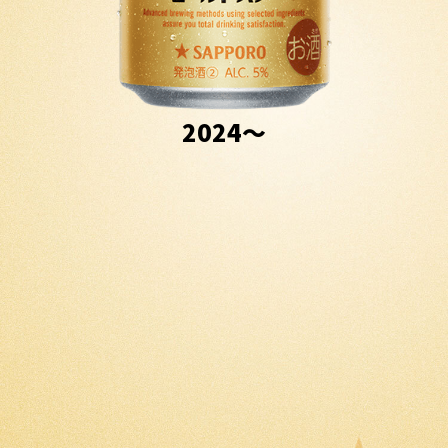
2024〜
商品名
サッポロ GOLD STAR
アルコール分
5% （純アルコール量 4g （100ml当たり））