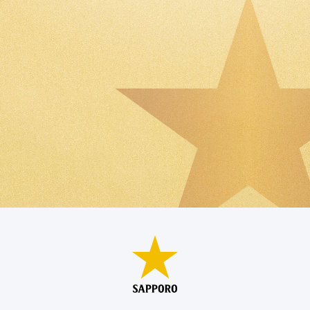
原材料名
発泡酒（国内製造）（麦芽、ホップ、大麦）、
スピリッツ（大麦）
栄養成分
エネルギー : 42kcal
(100mlあたり)
たんぱく質 : 0.4g
脂質 : 0g
炭水化物 : 2.6g
（糖質: 2.5g）
（食物繊維 : 0〜0.2g）
食塩相当量 : 0〜0.02g