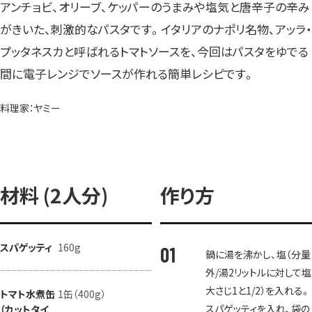
アンチョビ、オリーブ、ケッパーのうまみや塩気と唐辛子の辛み
がきいた、刺激的なパスタです。イタリアのナポリ名物、アッラ・
プッタネスカと呼ばれるトマトソースを、今回はパスタをゆでる
間に電子レンジでソースが作れる簡単レシピです。
料理家：ヤミー
材料 (2人分)
作り方
スパゲッティ
160g
鍋に湯を沸かし、塩（分量
外/湯2リットルに対して塩
大さじ1と1/2）を入れる。
トマト水煮缶
1缶（400g）
スパゲッティを入れ、袋の
（カットタイ