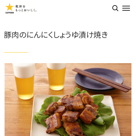
検索する
ME
豚肉のにんにくしょうゆ漬け焼き