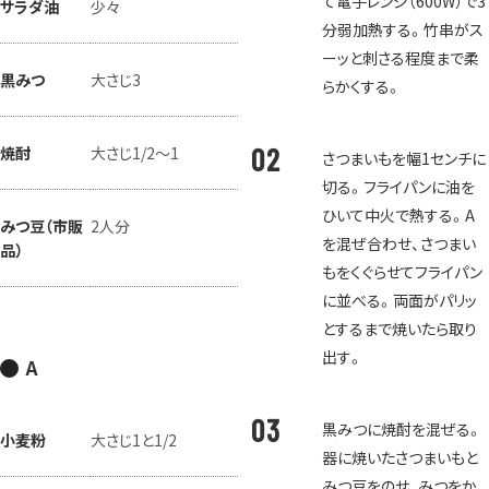
て電子レンジ（600W）で3
サラダ油
少々
分弱加熱する。竹串がス
ーッと刺さる程度まで柔
黒みつ
大さじ3
らかくする。
焼酎
大さじ1/2～1
さつまいもを幅1センチに
切る。フライパンに油を
ひいて中火で熱する。A
みつ豆（市販
2人分
を混ぜ合わせ、さつまい
品）
もをくぐらせてフライパン
に並べる。両面がパリッ
とするまで焼いたら取り
出す。
A
黒みつに焼酎を混ぜる。
小麦粉
大さじ1と1/2
器に焼いたさつまいもと
みつ豆をのせ、みつをか