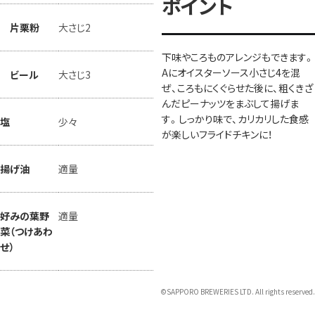
ポイント
片栗粉
大さじ2
下味やころものアレンジもできます。
Aにオイスターソース小さじ4を混
ビール
大さじ3
ぜ、ころもにくぐらせた後に、粗くきざ
んだピーナッツをまぶして揚げま
す。しっかり味で、カリカリした食感
塩
少々
が楽しいフライドチキンに！
揚げ油
適量
好みの葉野
適量
菜（つけあわ
せ）
©SAPPORO BREWERIES LTD. All rights reserved.