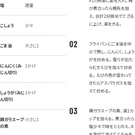
れた熱湯に茎を入れ、再
塩
適量
び煮立ったら穂先を加
え、合計2分弱ゆでてざる
に上げ、湯をきる。
こしょう
少々
フライパンにごま油を中
ごま油
大さじ1
火で熱し、にんにく、しょう
がを炒める。香りが出た
にんにく（み
1かけ
らむきえびを加えて炒め
じん切り）
る。えびの色が変わって
きたらアスパラガスを加
えて炒める。
しょうが（みじ
1かけ
ん切り）
鶏ガラスープの素、湯1カ
ップを加える。煮立ったら
鶏ガラスープ
小さじ1
の素
塩少々で味をととのえ、A
を混ぜて加えてとろみを